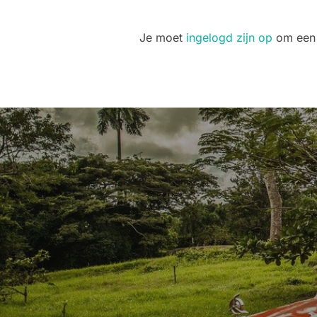
Je moet
ingelogd zijn op
om een r
Bericht
navigatie