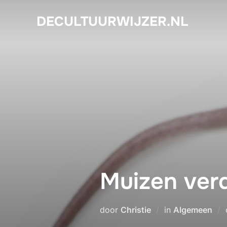
Ga
DECULTUURWIJZER.NL
naar
de
inhoud
Muizen verd
door
Christie
in
Algemeen