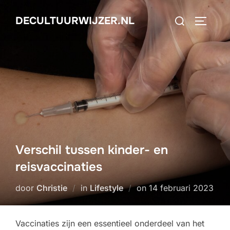
Ga
Zoek
DECULTUURWIJZER.NL
naar
TOGGLE
naar:
de
inhoud
Verschil tussen kinder- en
reisvaccinaties
Geplaatst
door
Christie
in
Lifestyle
on
14 februari 2023
op
Vaccinaties zijn een essentieel onderdeel van het