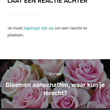
LAAT EEN REACTIE ACHTER
Je moet
ingelogd zijn op
om een reactie te
plaatsen.
Bericht
navigatie
Vorige
Vorige
Bloemen aanschaffen, waar kun je
terecht?