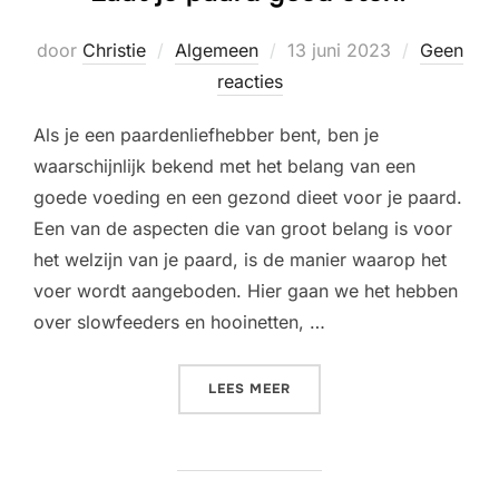
Geplaatst
door
Christie
Algemeen
13 juni 2023
Geen
op
reacties
Als je een paardenliefhebber bent, ben je
waarschijnlijk bekend met het belang van een
goede voeding en een gezond dieet voor je paard.
Een van de aspecten die van groot belang is voor
het welzijn van je paard, is de manier waarop het
voer wordt aangeboden. Hier gaan we het hebben
over slowfeeders en hooinetten, …
“LAAT JE PAARD GOED ETE
LEES MEER