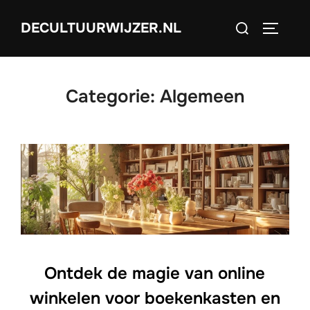
Ga
Zoek
DECULTUURWIJZER.NL
naar
TOGGLE
naar:
de
inhoud
Categorie:
Algemeen
Ontdek de magie van online
winkelen voor boekenkasten en