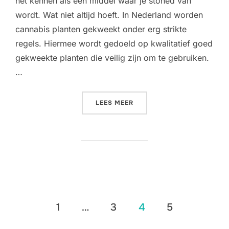
het kennen als een middel waar je stoned van
wordt. Wat niet altijd hoeft. In Nederland worden
cannabis planten gekweekt onder erg strikte
regels. Hiermee wordt gedoeld op kwalitatief goed
gekweekte planten die veilig zijn om te gebruiken.
…
“CBD VOOR MEDICINAAL G
LEES MEER
Berichten
1
…
3
4
5
paginering