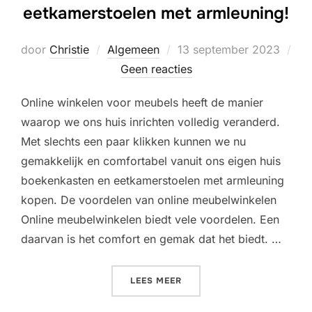
eetkamerstoelen met armleuning!
Geplaatst
door
Christie
Algemeen
13 september 2023
op
Geen reacties
Online winkelen voor meubels heeft de manier
waarop we ons huis inrichten volledig veranderd.
Met slechts een paar klikken kunnen we nu
gemakkelijk en comfortabel vanuit ons eigen huis
boekenkasten en eetkamerstoelen met armleuning
kopen. De voordelen van online meubelwinkelen
Online meubelwinkelen biedt vele voordelen. Een
daarvan is het comfort en gemak dat het biedt. …
“ONTDEK DE MAGIE VAN O
LEES MEER