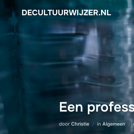
Ga
DECULTUURWIJZER.NL
naar
de
inhoud
Een profess
door
Christie
in
Algemeen